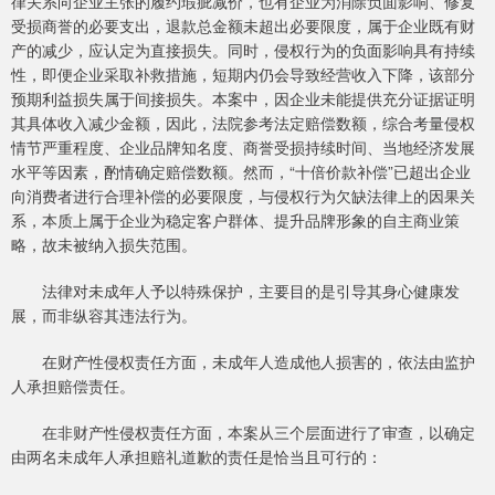
律关系向企业主张的履约瑕疵减价，也有企业为消除负面影响、修复
受损商誉的必要支出，退款总金额未超出必要限度，属于企业既有财
产的减少，应认定为直接损失。同时，侵权行为的负面影响具有持续
性，即便企业采取补救措施，短期内仍会导致经营收入下降，该部分
预期利益损失属于间接损失。本案中，因企业未能提供充分证据证明
其具体收入减少金额，因此，法院参考法定赔偿数额，综合考量侵权
情节严重程度、企业品牌知名度、商誉受损持续时间、当地经济发展
水平等因素，酌情确定赔偿数额。然而，“十倍价款补偿”已超出企业
向消费者进行合理补偿的必要限度，与侵权行为欠缺法律上的因果关
系，本质上属于企业为稳定客户群体、提升品牌形象的自主商业策
略，故未被纳入损失范围。
法律对未成年人予以特殊保护，主要目的是引导其身心健康发
展，而非纵容其违法行为。
在财产性侵权责任方面，未成年人造成他人损害的，依法由监护
人承担赔偿责任。
在非财产性侵权责任方面，本案从三个层面进行了审查，以确定
由两名未成年人承担赔礼道歉的责任是恰当且可行的：