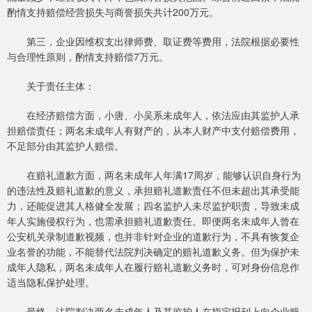
酌情支持赔偿经营损失与商誉损失共计200万元。
第三，企业因维权支出律师费、取证费等费用，法院根据必要性
与合理性原则，酌情支持赔偿7万元。
关于责任主体：
在经济赔偿方面，小唐、小吴系未成年人，依法应由其监护人承
担赔偿责任；两名未成年人有财产的，从本人财产中支付赔偿费用，
不足部分由其监护人赔偿。
在赔礼道歉方面，两名未成年人年满17周岁，能够认识自身行为
的违法性及赔礼道歉的意义，承担赔礼道歉责任不但未超出其承受能
力，还能促进其人格健全发展；四名监护人未尽监护职责，导致未成
年人实施侵权行为，也需承担赔礼道歉责任。即便两名未成年人曾在
公安机关录制道歉视频，也并非针对企业的道歉行为，不具有恢复企
业名誉的功能，不能替代法院判决确定的赔礼道歉义务。但为保护未
成年人隐私，两名未成年人在履行赔礼道歉义务时，可对身份信息作
适当隐私保护处理。
最终，法院判决两名未成年人及其监护人在指定报刊上向企业赔