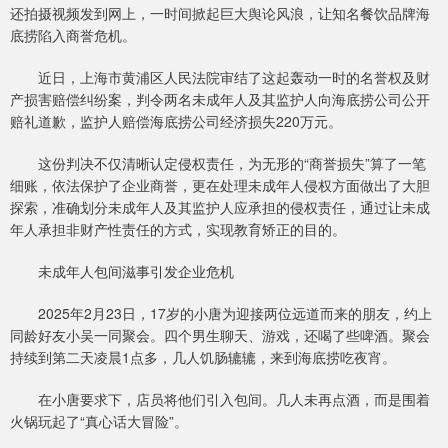
还拍摄视频发到网上，一时间掀起巨大舆论风浪，让知名餐饮品牌海
底捞陷入商誉危机。
近日，上海市黄浦区人民法院审结了这起轰动一时的名誉权及财
产损害赔偿纠纷案，判令两名未成年人及其监护人向海底捞公司公开
赔礼道歉，监护人赔偿海底捞公司经济损失220万元。
这份判决不仅清晰认定侵权责任，为无形的“商誉损失”算了一笔
细账，依法保护了企业商誉，更在处理未成年人侵权方面做出了大胆
探索，准确划分未成年人及其监护人应承担的侵权责任，通过让未成
年人承担非财产性责任的方式，实现教育矫正的目的。
未成年人包间滋事引发企业危机
2025年2月23日，17岁的小唐为迎接两位远道而来的朋友，约上
同龄好友小吴一同聚会。四个男生聊天、游戏，还喝了些啤酒。聚会
持续到第二天凌晨1点多，几人饥肠辘辘，来到海底捞吃夜宵。
在小唐要求下，店员将他们引入包间。几人未再点酒，而是围着
火锅玩起了“真心话大冒险”。