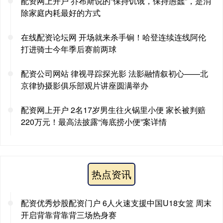
配资网上开户 乔布斯说的“保持饥饿，保持愚蠢”，是消
除家庭内耗最好的方式
在线配资论坛网 开场就来杀手锏！哈登连续连线阿伦
打进骑士今年季后赛前两球
配资公司网站 律视寻踪探光影 法影融情叙初心——北
京律协摄影俱乐部观片讲座圆满举办
配资网上开户 2名17岁男生往火锅里小便 家长被判赔
220万元！最高法披露“海底捞小便”案详情
热点资讯
配资优秀炒股配资门户 6人火速支援中国U18女篮 周末
开启背靠背靠背三场热身赛