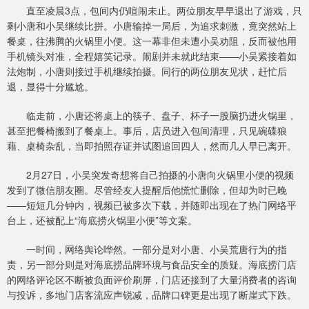
直至凌晨3点，包间内仍喧闹未止。两位朋友早早退出了游戏，只
剩小唐和小吴继续比拼。小唐输掉一局后，为追求刺激，竟突然站上
餐桌，往沸腾的火锅里小便。这一幕非但未遭小吴劝阻，反而被他用
手机镜头对准，全程嬉笑记录。闹剧并未就此结束——小吴紧接着如
法炮制，小唐则接过手机继续拍摄。同行的两位朋友见状，赶忙后
退，显得十分尴尬。
临走前，小唐还将桌上的筷子、盘子、杯子一股脑扔进火锅里，
甚至把餐椅搬到了餐桌上。事后，店员进入包间清理，只见碗碟狼
藉、桌椅杂乱，当即拍照存证并试图追回四人，然而几人早已离开。
2月27日，小吴突发奇想将自己拍摄的小唐向火锅里小便的视频
发到了微信朋友圈。尽管经友人提醒后他慌忙删除，但却为时已晚
——短短几分钟内，视频已被多次下载，并随即出现在了热门网络平
台上，还被配上“海底捞火锅里小便”等文案。
一时间，网络舆论哗然。一部分是对小唐、小吴荒唐行为的指
责，另一部分则是对海底捞品牌环境与食品安全的质疑。海底捞门店
的网络评论区不断被负面评价刷屏，门店还接到了大量消费者的咨询
与投诉，多地门店客流应声锐减，品牌口碑更是出现了断崖式下跌。