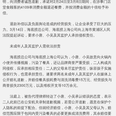
明，向消费者诚恳道歉，承诺对2月24日至3月8日期间，在涉事门店
堂食顾客的4109单消费全额退还餐费，并按消费金额的十倍给予补
偿。
退款补偿以及负面舆论造成的经营损失，让企业承受了巨大的压
力。3月14日，海底捞总公司、海底捞上海公司向上海市黄浦区人民
法院提起诉讼，要求小唐、小吴及其监护人承担侵权责任。
未成年人及其监护人需依法担责
海底捞总公司与海底捞上海公司认为，小唐、小吴故意向火锅内
小便并传播视频，污染了餐具，还让品牌商誉严重受损，二人构成共
同侵权，应承担相应责任；二人的父母未尽监护责任，纵容孩子实施
侵权行为，也需承担责任。遂要求两名未成年人及其监护人在媒体上
公开赔礼道歉，并赔偿餐具损耗费与清洗消毒费15万元、经营损失与
商誉损失2300万元，以及维权开支等10万余元。
法庭上，被告代理律师转达了小唐、小吴承认错误的态度，表示
二人此前已在公安机关录制道歉视频，若需公开道歉，愿意在保护个
人隐私的前提下配合。但就经济赔偿，小唐、小吴及其父母认为，赔
偿范围应限于包间内受污染餐具的必要更换或清洗费用，其余赔偿要