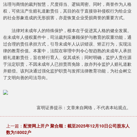
法理与商情的裁判智慧，尺度得当、逻辑周密。同时，商誉作为人格
权，可依法产生赔礼道歉责任，其目的在于直接弥补侵权行为给企业
的社会形象造成的无形损害，亦是恢复企业受损商誉的重要方式。
法律对未成年人的特殊保护，根本在于促进其人格的健全发展。
在未成年人侵权案件中，司法裁判应兼顾保护与教育的双重功能，通
过合理的责任承担方式，引导未成年人认识错误、矫正行为，实现法
律的教育价值。本案中，法院在审理中判令心智趋熟的未成年人承担
赔礼道歉责任，旨在矫行育人、促其成长；同时明确，监护人责任源
于法定职责，不因未成年人已担责而免除，故亦判令监护人赔礼道歉
并赔偿。该判决通过强化监护职责与发挥法律教育功能，为社会树立
了文明向善的司法导向。
富明证券提示：文章来自网络，不代表本站观点。
上一篇：
配资网上开户 聚合顺：截至2025年12月10日公司股东人
数为18002户