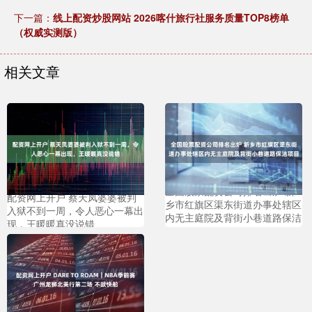
下一篇：
线上配资炒股网站 2026喀什旅行社服务质量TOP8榜单
（权威实测版）
相关文章
全国股票配资公司排名出炉 新
配资网上开户 蔡天凤婆婆被判
乡市红旗区渠东街道办事处辖区
入狱不到一周，令人恶心一幕出
内无主庭院及背街小巷道路保洁
现，王暖暖真没说错
项目