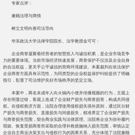
专家点评：
兼顾法理与商情
树立文明向善司法导向
华东政法大学法律学院院长、法学教授金可可：
企业商誉凝聚着经营者的智慧投入与诚信积累，是企业市场竞争
力的重要体现。当前市场经济快速发展，商誉保护不仅涉及企业自身
的合法权益，更关乎公平诚信的营商环境建设。本案裁判在依法保护
企业商誉方面具有示范性，为同类型的企业权益保护纠纷提供了明确
指引，彰显了司法维护良好市场秩序的坚定立场。
本案中，两名未成年人向火锅内小便并传播视频的行为，主观上
存在明显过错，客观上造成了企业财产损失与商誉损害，构成共同侵
权。在侵权救济方面，法院合理使用侵权损失填补原则，通过区分财
产损失与商誉损失、直接损失与间接损失，精准界定了企业财产损失
与商誉损失范围，契合商业实践与法律原理。法院将企业为弥补履约
瑕疵、恢复受损商誉所采取的合理补救措施纳入损失范围，审慎认定
企业自主商业决策支出与侵权行为的因果关系，充分体现了法院兼顾