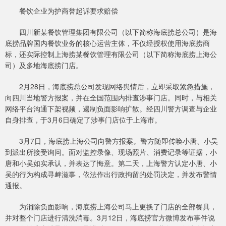
餐饮企业为护商誉起诉要求赔偿
四川新某餐饮管理集团有限公司（以下简称海底捞总公司）是海
底捞品牌国内餐饮业务的核心运营主体，不仅经授权使用海底捞商
标，还实际控制上海捞某餐饮管理有限公司（以下简称海底捞上海公
司）及多地海底捞门店。
2月28日，海底捞总公司发现网络舆情后，立即采取紧急措施，
向四川当地警方报案，并在全国范围内排查涉事门店。同时，与相关
网络平台沟通下架视频，遏制负面影响扩散。经四川警方调查与企业
自身排查，于3月6日确定了涉事门店位于上海市。
3月7日，海底捞上海公司向警方报案。警方随即传唤小唐、小吴
到派出所接受询问。面对监控录像、现场照片、消费记录等证据，小
唐和小吴如实承认，并表达了悔意。第二天，上海警方认定小唐、小
吴的行为构成寻衅滋事，依法作出行政拘留的处罚决定，并发布警情
通报。
为消除负面影响，海底捞上海公司马上更换了门店的全部餐具，
并对整个门店进行清洗消毒。3月12日，海底捞官方微博发布事件说