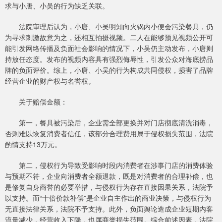
求与小唐、小吴的行为缺乏关联。
法院审理后认为，小唐、小吴明知向火锅内小便会污染餐具，仍
为寻求刺激故意为之，还相互拍摄视频。二人在能够预见视频公开可
能引发网络传播及负面社会影响的情况下，小吴仍主动发布，小唐则
持放任态度。发布的视频内容具有强烈侮辱性，引发公众对海底捞品
牌的负面评价。综上，小唐、小吴的行为构成共同侵权，损害了品牌
经营企业的财产权与名誉权。
关于赔偿金额：
第一，餐具被污染后，企业需全部更换并对门店彻底清洗消毒，
否则难以恢复消费者信任，该部分合理费用属于侵权损失范围，法院
酌情支持13万元。
第二，侵权行为导致受影响时段内消费者在涉事门店的消费体验
与预期不符，企业向消费者全额退款，既是对消费者的合理补偿，也
是修复自身商誉的必要举措，与侵权行为存在直接因果关系，法院予
以支持。而“十倍价款补偿”是企业自主作出的商业决策，与侵权行为
无直接法律关系，法院不予支持。此外，负面舆论造成企业短期内客
流量减少，经营收入下降，也属商誉损失范围。综合前述因素，法院