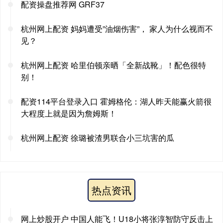
配资操盘推荐网 GRF37
杭州网上配资 妈妈遭受”油烟伤害”， 家人为什么视而不
见？
杭州网上配资 哈里伯顿亲晒「全新战靴」！配色很特
别！
配资114平台登录入口 霍姆格伦：湖人昨天能赢火箭很
大程度上就是因为詹姆斯！
杭州网上配资 徐璐被渣男联合小三坑害的瓜
热点资讯
网上炒股开户 中国人能飞！U18小将张淳智防守反击上