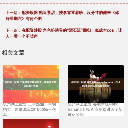
上一篇：
配资股网 贴近景甜，搂李雪琴肩膀，没分寸的他来《你
好星期六》有何企图
下一篇：
在配资炒股 角色扮演界的“泥石流”回归：低成本cos，让
人一看一个不吱声
相关文章
杭州网上配资 二手燃油车单辆
杭州网上配资 谷歌新版Nano
拍卖，新能源车却1000辆一包
Banana上线 AI应用端进入全新
卖
催化阶段