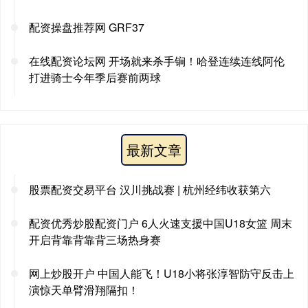
配资操盘推荐网 GRF37
在线配资论坛网 开场就来杀手锏！哈登连续连线阿伦
打进骑士今年季后赛前两球
最新文章
股票配资交易平台 汉川挑战赛 | 杭州经纬收获第六
配资优秀炒股配资门户 6人火速支援中国U18女篮 周末
开启背靠背靠背三场热身赛
网上炒股开户 中国人能飞！U18小将张淳智防守反击上
演惊天单臂滑翔隔扣！