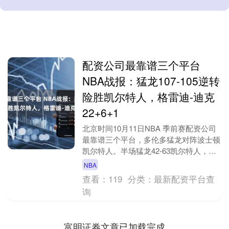
配资公司最靠谱三个平台
NBA战报：猛龙107-105逆转
险胜凯尔特人，格雷迪-迪克
22+6+1
北京时间10月11日NBA 季前赛配资公司
最靠谱三个平台，多伦多猛龙对阵波士顿
凯尔特人。半场猛龙42-63凯尔特人，最
终猛龙107-105凯尔特人。多伦多猛龙
NBA
格....
查看：
119
分类：
最新配资平台查
询
富明证券文章已加载完成